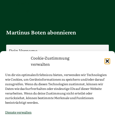
Instagram
Youtube
Martinus Boten abonnieren
Cookie-Zustimmung
verwalten
Um dir ein optimales Erlebnis zu bieten, verwenden wir Technologien
wie Cookies, um Geräteinformationen zu speichern und/oder darauf
zuzugreifen. Wenn du diesen Technologien zustimmst, können wir
Daten wie das Surfverhalten oder eindeutige IDs auf dieser Website
Ich bin mit der Speicherung meiner Daten
verarbeiten. Wenn du deine Zustimmung nicht erteilst oder
einverstanden.
zurückziehst, können bestimmte Merkmale und Funktionen
beeinträchtigt werden.
Dienste verwalten