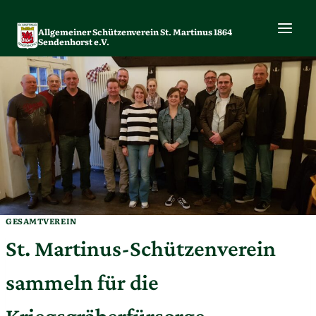
Zum
Inhalt
Allgemeiner Schützenverein St. Martinus 1864
springen
Sendenhorst e.V.
GESAMTVEREIN
St. Martinus-Schützenverein
sammeln für die
Kriegsgräberfürsorge