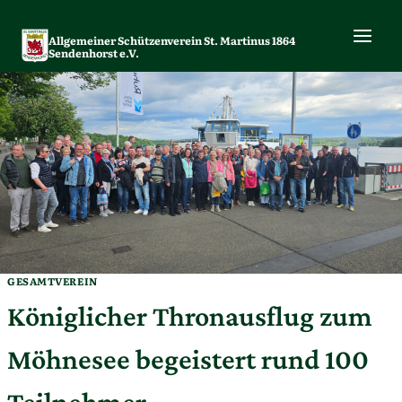
Zum
Inhalt
Allgemeiner Schützenverein St. Martinus 1864
springen
Sendenhorst e.V.
GESAMTVEREIN
Königlicher Thronausflug zum
Möhnesee begeistert rund 100
Teilnehmer