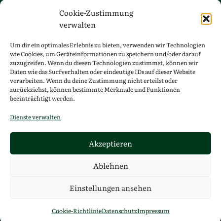
Cookie-Zustimmung
verwalten
Um dir ein optimales Erlebnis zu bieten, verwenden wir Technologien
wie Cookies, um Geräteinformationen zu speichern und/oder darauf
zuzugreifen. Wenn du diesen Technologien zustimmst, können wir
Daten wie das Surfverhalten oder eindeutige IDs auf dieser Website
Ich bin mit der Speicherung meiner Daten
verarbeiten. Wenn du deine Zustimmung nicht erteilst oder
einverstanden.
zurückziehst, können bestimmte Merkmale und Funktionen
beeinträchtigt werden.
Dienste verwalten
Akzeptieren
© 2026 Allgemeiner Schützenverein St. Martinus
1864 Sendenhorst e.V.
Ablehnen
Datenschutz
Impressum
Einstellungen ansehen
Cookie-Richtlinie (EU)
Kontakt
Cookie-Richtlinie
Datenschutz
Impressum