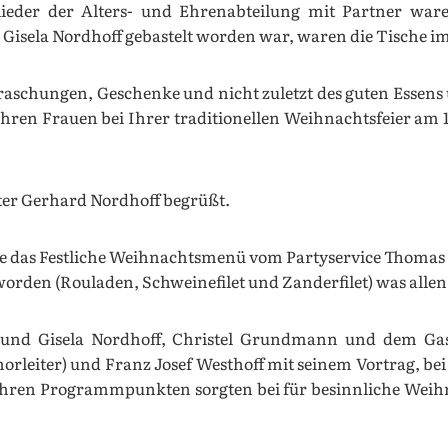
lieder der Alters- und Ehrenabteilung mit Partner wa
n Gisela Nordhoff gebastelt worden war, waren die Tische i
aschungen, Geschenke und nicht zuletzt des guten Essens un
ihren Frauen bei Ihrer traditionellen Weihnachtsfeier am
ter Gerhard Nordhoff begrüßt.
alle das Festliche Weihnachtsmenü vom Partyservice Thoma
orden (Rouladen, Schweinefilet und Zanderfilet) was alle
 und Gisela Nordhoff, Christel Grundmann und dem Gas
Chorleiter) und Franz Josef Westhoff mit seinem Vortrag, be
 Mit Ihren Programmpunkten sorgten bei für besinnliche We