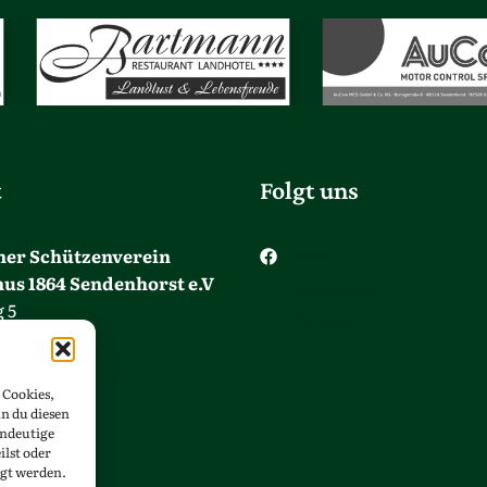
t
Folgt uns
ner Schützenverein
Facebook
nus 1864 Sendenhorst e.V
Instagram
 5
Youtube
denhorst
inusschuetzen.de
 Cookies,
n du diesen
5 26 – 17 07
indeutige
ilst oder
gt werden.