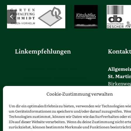
Linkempfehlungen
Kontak
Deutscher Schützenbund
Allgemei
St. Marti
Westfälischer Schützenbund
Birkenweg
Europäische Schützen
48324 Sen
Cookie-Zustimmung verwalten
Bund der Historischen Deutschen
info@mart
Schützenbruderschaften
Um dir ein optimales Erlebnis zu bieten, verwenden wir Technologien wie
um Geräteinformationen zu speichern und/oder darauf zuzugreifen. Wen
Telefon: 02
Technologien zustimmst, können wir Daten wie das Surfverhalten oder e
IDs auf dieser Website verarbeiten. Wenn du deine Zustimmung nicht erte
zurückziehst, können bestimmte Merkmale und Funktionen beeinträchti