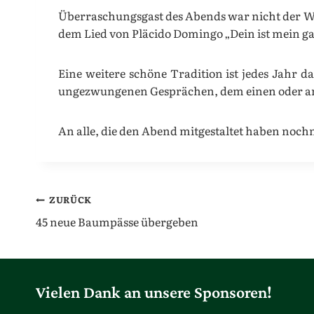
Überraschungsgast des Abends war nicht der We
dem Lied von Pläcido Domingo „Dein ist mein ga
Eine weitere schöne Tradition ist jedes Jahr d
ungezwungenen Gesprächen, dem einen oder and
An alle, die den Abend mitgestaltet haben noch
Beitragsnavigation
ZURÜCK
45 neue Baumpässe übergeben
Vielen Dank an unsere Sponsoren!