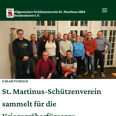
Zum
Inhalt
Allgemeiner Schützenverein St. Martinus 1864
springen
Sendenhorst e.V.
GESAMTVEREIN
St. Martinus-Schützenverein
sammelt für die
Kriegsgräberfürsorge