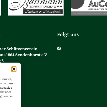
t
Folgt uns
ner Schützenverein
Facebook
nus 1864 Sendenhorst e.V
Instagram
 5
Youtube
denhorst
inusschuetzen.de
 Cookies,
n du diesen
5 26 – 17 07
indeutige
ilst oder
gt werden.