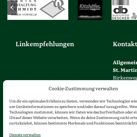
Linkempfehlungen
Kontak
Deutscher Schützenbund
Allgemei
St. Marti
Westfälischer Schützenbund
Birkenweg
Europäische Schützen
48324 Sen
Cookie-Zustimmung verwalten
Bund der Historischen Deutschen
info@mart
Schützenbruderschaften
Um dir ein optimales Erlebnis zu bieten, verwenden wir Technologien wie
um Geräteinformationen zu speichern und/oder darauf zuzugreifen. Wen
Telefon: 02
Technologien zustimmst, können wir Daten wie das Surfverhalten oder e
IDs auf dieser Website verarbeiten. Wenn du deine Zustimmung nicht erte
zurückziehst, können bestimmte Merkmale und Funktionen beeinträchti
Dienste verwalten