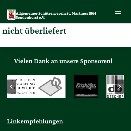
Zum
Inhalt
Allgemeiner Schützenverein St. Martinus 1864
springen
Sendenhorst e.V.
nicht überliefert
Vielen Dank an unsere Sponsoren!
Linkempfehlungen