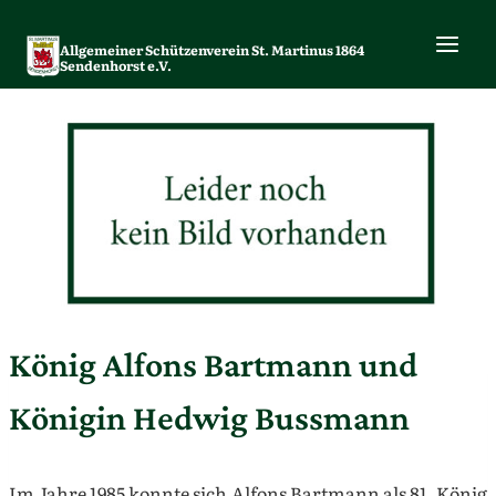
Zum
Inhalt
Allgemeiner Schützenverein St. Martinus 1864
springen
Sendenhorst e.V.
König Alfons Bartmann und
Königin Hedwig Bussmann
Im Jahre 1985 konnte sich Alfons Bartmann als 81. König