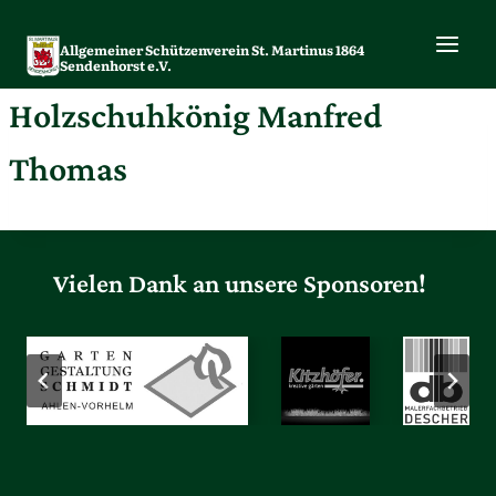
Zum
Inhalt
Allgemeiner Schützenverein St. Martinus 1864
springen
Sendenhorst e.V.
Holzschuhkönig Manfred
Thomas
Vielen Dank an unsere Sponsoren!