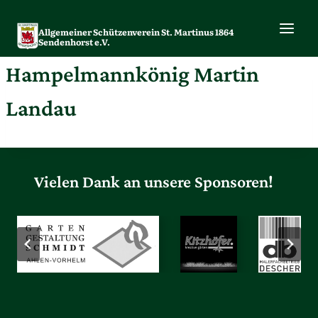
Zum
Inhalt
Allgemeiner Schützenverein St. Martinus 1864
springen
Sendenhorst e.V.
Hampelmannkönig Martin
Landau
Vielen Dank an unsere Sponsoren!