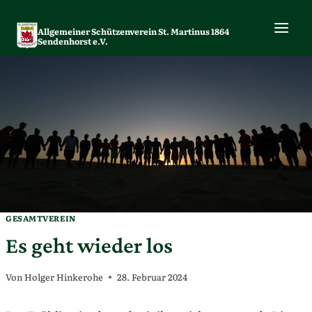
Zum
Inhalt
Allgemeiner Schützenverein St. Martinus 1864
springen
Sendenhorst e.V.
GESAMTVEREIN
Es geht wieder los
Von
Holger Hinkerohe
28. Februar 2024