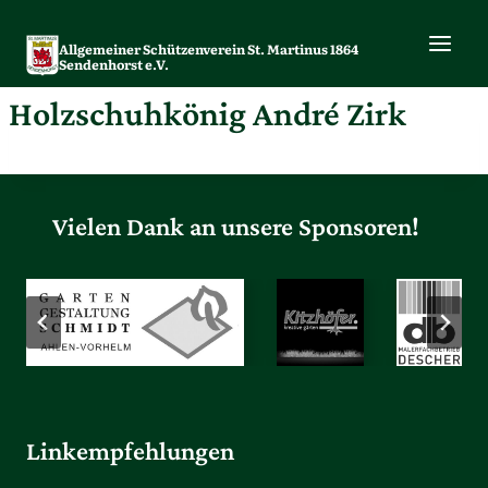
Zum
Inhalt
Allgemeiner Schützenverein St. Martinus 1864
springen
Sendenhorst e.V.
Holzschuhkönig André Zirk
Vielen Dank an unsere Sponsoren!
Linkempfehlungen