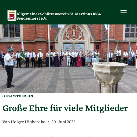
Zum
Inhalt
Allgemeiner Schützenverein St. Martinus 1864
springen
Sendenhorst e.V.
GESAMTVEREIN
Große Ehre für viele Mitglieder
Von
Holger Hinkerohe
20. Juni 2022